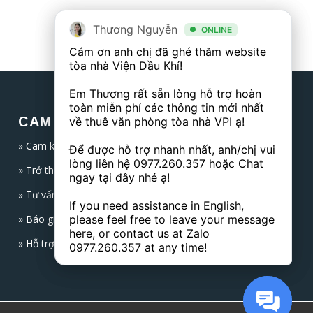
Thương Nguyễn
Thương Nguyễn
ONLINE
ONLINE
Cám ơn anh chị đã ghé thăm website 
Cám ơn anh chị đã ghé thăm website 
tòa nhà Viện Dầu Khí! 

tòa nhà Viện Dầu Khí! 

Em Thương rất sẵn lòng hỗ trợ hoàn 
Em Thương rất sẵn lòng hỗ trợ hoàn 
toàn miễn phí các thông tin mới nhất 
toàn miễn phí các thông tin mới nhất 
CAM KẾT TỪ CHÚNG TÔI
về thuê văn phòng tòa nhà VPI ạ!

về thuê văn phòng tòa nhà VPI ạ!

» Cam kết bảo mật thông tin cá nhân khách hàng
Để được hỗ trợ nhanh nhất, anh/chị vui 
Để được hỗ trợ nhanh nhất, anh/chị vui 
lòng liên hệ 
lòng liên hệ 
0977.260.357
0977.260.357
 hoặc Chat 
 hoặc Chat 
» Trở thành cầu nối vững chắc, chuyên nghiệp
ngay tại đây nhé ạ! 

ngay tại đây nhé ạ! 

» Tư vấn trực tiếp chuyên sâu, chọn sàn đẹp nhất
If you need assistance in English, 
If you need assistance in English, 
» Báo giá trực tiếp đến khách hàng
please feel free to leave your message 
please feel free to leave your message 
here, or contact us at Zalo 
here, or contact us at Zalo 
» Hỗ trợ làm thủ tục trực tiếp với ban quản lý toà nhà
0977.260.357
0977.260.357
 at any time!
 at any time!