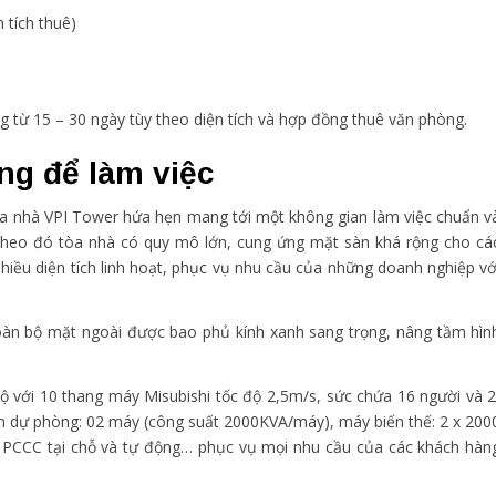
 tích thuê)
ng từ 15 – 30 ngày tùy theo diện tích và hợp đồng thuê văn phòng.
ng để làm việc
òa nhà VPI Tower hứa hẹn mang tới một không gian làm việc chuẩn v
 Theo đó tòa nhà có quy mô lớn, cung ứng mặt sàn khá rộng cho cá
nhiều diện tích linh hoạt, phục vụ nhu cầu của những doanh nghiệp vớ
 toàn bộ mặt ngoài được bao phủ kính xanh sang trọng, nâng tầm hìn
ộ với 10 thang máy Misubishi tốc độ 2,5m/s, sức chứa 16 người và 
ện dự phòng: 02 máy (công suất 2000KVA/máy), máy biến thế: 2 x 200
g PCCC tại chỗ và tự động… phục vụ mọi nhu cầu của các khách hàn