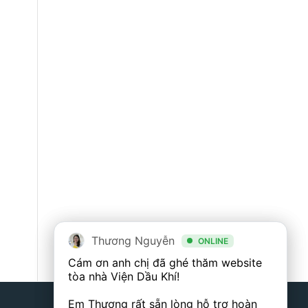
Thương Nguyễn
Thương Nguyễn
ONLINE
ONLINE
Cám ơn anh chị đã ghé thăm website 
Cám ơn anh chị đã ghé thăm website 
tòa nhà Viện Dầu Khí! 

tòa nhà Viện Dầu Khí! 

Em Thương rất sẵn lòng hỗ trợ hoàn 
Em Thương rất sẵn lòng hỗ trợ hoàn 